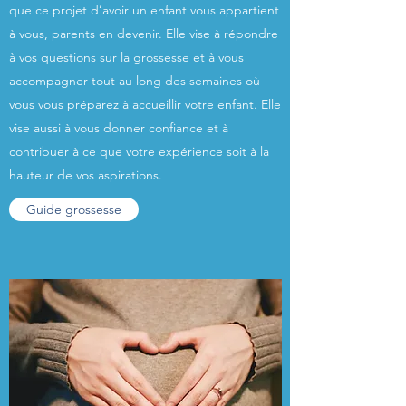
que ce projet d’avoir un enfant vous appartient
à vous, parents en devenir. Elle vise à répondre
à vos questions sur la grossesse et à vous
accompagner tout au long des semaines où
vous vous préparez à accueillir votre enfant. Elle
vise aussi à vous donner confiance et à
contribuer à ce que votre expérience soit à la
hauteur de vos aspirations.
Guide grossesse