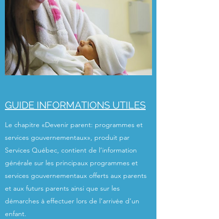
GUIDE INFORMATIONS UTILES
Le chapitre «Devenir parent: programmes et
services gouvernementaux», produit par
Services Québec, contient de l’information
générale sur les principaux programmes et
services gouvernementaux offerts aux parents
et aux futurs parents ainsi que sur les
démarches à effectuer lors de l’arrivée d’un
enfant.